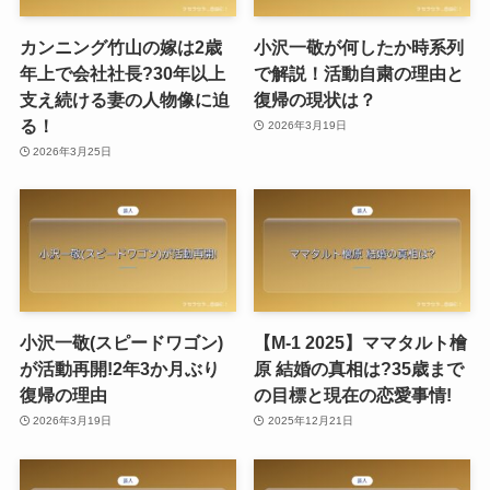
カンニング竹山の嫁は2歳
小沢一敬が何したか時系列
年上で会社社長?30年以上
で解説！活動自粛の理由と
支え続ける妻の人物像に迫
復帰の現状は？
る！
2026年3月19日
2026年3月25日
小沢一敬(スピードワゴン)
【M-1 2025】ママタルト檜
が活動再開!2年3か月ぶり
原 結婚の真相は?35歳まで
復帰の理由
の目標と現在の恋愛事情!
2026年3月19日
2025年12月21日