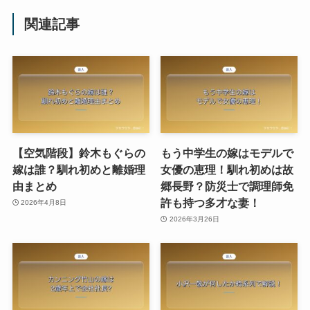
関連記事
【空気階段】鈴木もぐらの
もう中学生の嫁はモデルで
嫁は誰？馴れ初めと離婚理
女優の恵理！馴れ初めは故
由まとめ
郷長野？防災士で調理師免
許も持つ多才な妻！
2026年4月8日
2026年3月26日