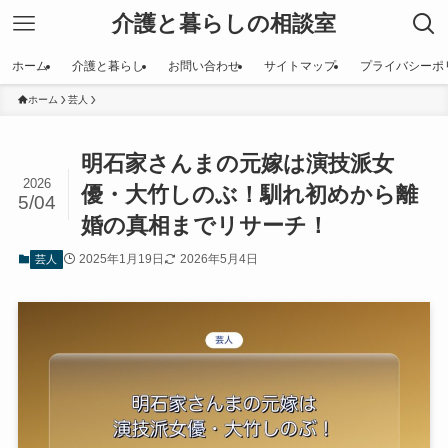
介護と暮らしの相談室
ホーム
介護と暮らし
お問い合わせ
サイトマップ
プライバシーポ
ホーム
芸人
明石家さんまの元嫁は演技派女
2026
優・大竹しのぶ！馴れ初めから離
5/04
婚の真相までリサーチ！
2025年1月19日
2026年5月4日
芸人