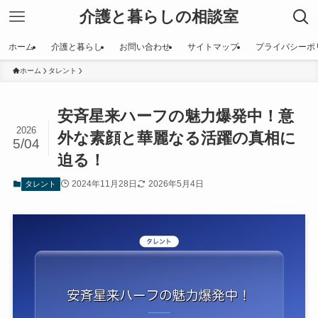
介護と暮らしの相談室
ホーム
介護と暮らし
お問い合わせ
サイトマップ
プライバシーポ
ホーム
タレント
安斉星来ハーフの魅力爆発中！意
2026
外な素顔と華麗なる活躍の真相に
5/04
迫る！
2024年11月28日
2026年5月4日
タレント