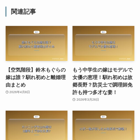
関連記事
【空気階段】鈴木もぐらの
もう中学生の嫁はモデルで
嫁は誰？馴れ初めと離婚理
女優の恵理！馴れ初めは故
由まとめ
郷長野？防災士で調理師免
許も持つ多才な妻！
2026年4月8日
2026年3月26日