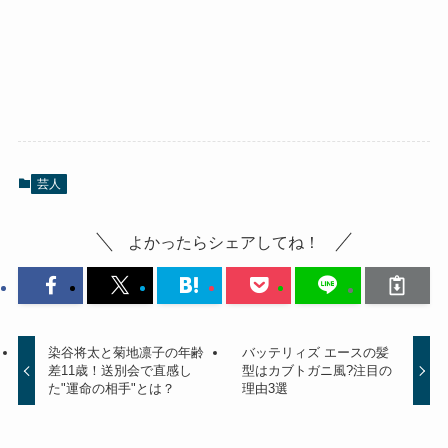
芸人
よかったらシェアしてね！
染谷将太と菊地凛子の年齢
バッテリィズ エースの髪
差11歳！送別会で直感し
型はカブトガニ風?注目の
た"運命の相手"とは？
理由3選