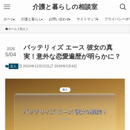
介護と暮らしの相談室
ホーム
介護と暮らし
お問い合わせ
サイトマップ
プライバシーポ
ホーム
芸人
バッテリィズ エース 彼女の真
2026
5/04
実！意外な恋愛遍歴が明らかに？
2024年12月22日
2026年5月4日
芸人