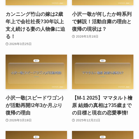
カンニング竹山の嫁は2歳
小沢一敬が何したか時系列
年上で会社社長?30年以上
で解説！活動自粛の理由と
支え続ける妻の人物像に迫
復帰の現状は？
る！
2026年3月19日
2026年3月25日
小沢一敬(スピードワゴン)
【M-1 2025】ママタルト檜
が活動再開!2年3か月ぶり
原 結婚の真相は?35歳まで
復帰の理由
の目標と現在の恋愛事情!
2026年3月19日
2025年12月21日