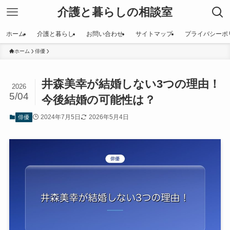
介護と暮らしの相談室
ホーム
介護と暮らし
お問い合わせ
サイトマップ
プライバシーポ
ホーム
俳優
井森美幸が結婚しない3つの理由！
2026
5/04
今後結婚の可能性は？
2024年7月5日
2026年5月4日
俳優