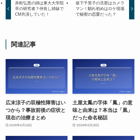
井桁弘恵の姉は東大大学院
坂下千里子の旦那はカメラ
卒の研究者？仲良し姉妹で
マン！馴れ初めはロケ現場
CM共演していた！
で秘密の恋愛だった？
関連記事
広末涼子の双極性障害はい
土屋太鳳の字体「鳳」の意
つから？事故前後の症状と
味と由来は？本当は「凰」
現在の治療まとめ
だった命名秘話
2026年4月19日
2026年4月18日