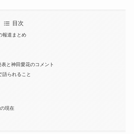
目次
の報道まとめ
養発表と神田愛花のコメント
で語られること
年の現在