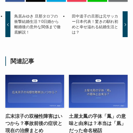
鳥居みゆき 旦那タロフの
田中道子の旦那は元サッカ
衝撃結婚生活？0日婚から
ー日本代表！驚きの馴れ初
離婚後の意外な関係まで徹
めと幸せ溢れる結婚生活と
底解説！
は？
関連記事
広末涼子の双極性障害はい
土屋太鳳の字体「鳳」の意
つから？事故前後の症状と
味と由来は？本当は「凰」
現在の治療まとめ
だった命名秘話