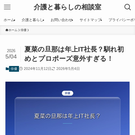
介護と暮らしの相談室
ホーム
介護と暮らし
お問い合わせ
サイトマップ
プライバシーポ
ホーム
俳優
夏菜の旦那は年上IT社長？馴れ初
2026
5/04
めとプロポーズ意外すぎる！
2024年11月12日
2026年5月4日
俳優