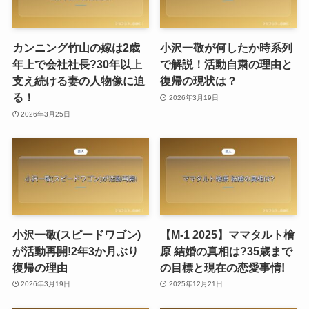
カンニング竹山の嫁は2歳
小沢一敬が何したか時系列
年上で会社社長?30年以上
で解説！活動自粛の理由と
支え続ける妻の人物像に迫
復帰の現状は？
る！
2026年3月19日
2026年3月25日
小沢一敬(スピードワゴン)
【M-1 2025】ママタルト檜
が活動再開!2年3か月ぶり
原 結婚の真相は?35歳まで
復帰の理由
の目標と現在の恋愛事情!
2026年3月19日
2025年12月21日