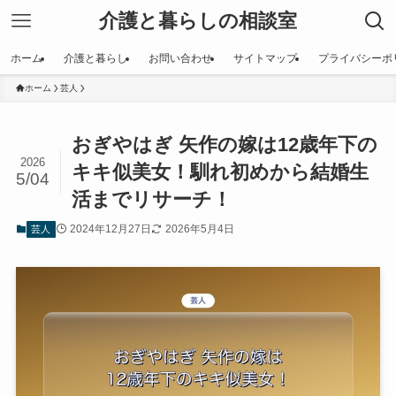
介護と暮らしの相談室
ホーム
介護と暮らし
お問い合わせ
サイトマップ
プライバシーポ
ホーム
芸人
おぎやはぎ 矢作の嫁は12歳年下の
2026
キキ似美女！馴れ初めから結婚生
5/04
活までリサーチ！
2024年12月27日
2026年5月4日
芸人