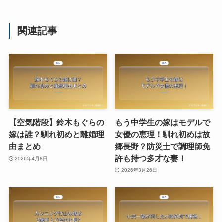
関連記事
【空気階段】鈴木もぐらの
もう中学生の嫁はモデルで
嫁は誰？馴れ初めと離婚理
女優の恵理！馴れ初めは故
由まとめ
郷長野？防災士で調理師免
許も持つ多才な妻！
2026年4月8日
2026年3月26日