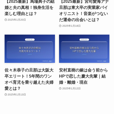
【2025最新】馬場典子の結
【2025最新】宮司愛海アナ
婚と夫の真相！独身生活を
旦那は東大卒の実業家バイ
楽しむ理由とは？
オリニスト！音楽がつない
だ運命の出会いとは？
2025年1月20日
2025年1月18日
佐々木恭子の旦那は大阪大
安村直樹の嫁は会う前から
卒エリート！5年間のワン
HPで恋した慶大先輩｜結
オペ育児を乗り越えた夫婦
婚・離婚・現在
愛とは？
2025年1月12日
2025年1月13日