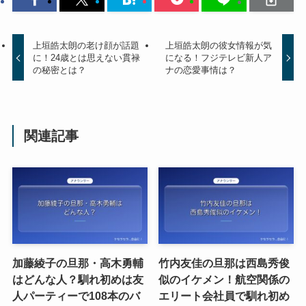
上垣皓太朗の老け顔が話題
上垣皓太朗の彼女情報が気
に！24歳とは思えない貫禄
になる！フジテレビ新人ア
の秘密とは？
ナの恋愛事情は？
関連記事
加藤綾子の旦那・高木勇輔
竹内友佳の旦那は西島秀俊
はどんな人？馴れ初めは友
似のイケメン！航空関係の
人パーティーで108本のバ
エリート会社員で馴れ初め