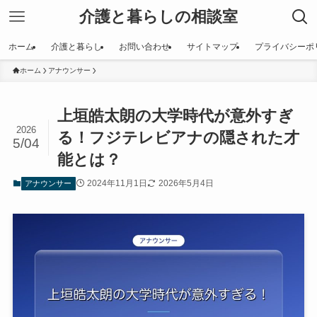
介護と暮らしの相談室
ホーム
介護と暮らし
お問い合わせ
サイトマップ
プライバシーポ
ホーム
アナウンサー
上垣皓太朗の大学時代が意外すぎ
2026
る！フジテレビアナの隠された才
5/04
能とは？
2024年11月1日
2026年5月4日
アナウンサー